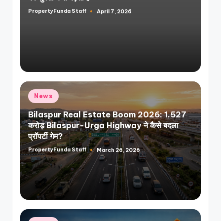
PropertyFunda Staff
April 7, 2026
Posted
by
Posted
News
in
Bilaspur Real Estate Boom 2026: 1,527
करोड़ Bilaspur-Urga Highway ने कैसे बदला
प्रॉपर्टी गेम?
PropertyFunda Staff
March 26, 2026
Posted
by