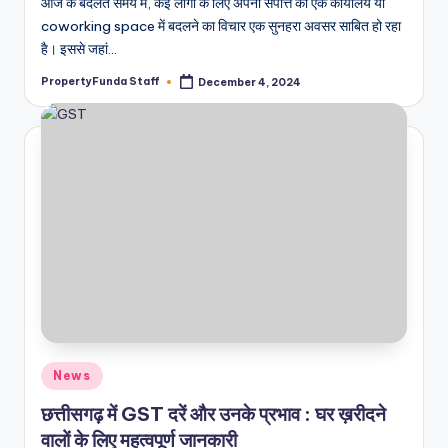
आज के बदलते समय में, कई लोगों के लिए अपनी संपत्ति को एक कार्यालय या
coworking space में बदलने का विचार एक सुनहरा अवसर साबित हो रहा
है। इससे जहां…
PropertyFunda Staff
December 4, 2024
Posted
by
Posted
News
in
छत्तीसगढ़ में GST दरें और उनके प्रभाव : घर ख़रीदने
वालों के लिए महत्वपूर्ण जानकारी