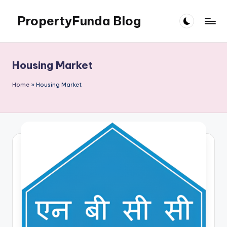
PropertyFunda Blog
Skip
to
Latest
content
Chhattisgarh
Property
Housing Market
News
Home
»
Housing Market