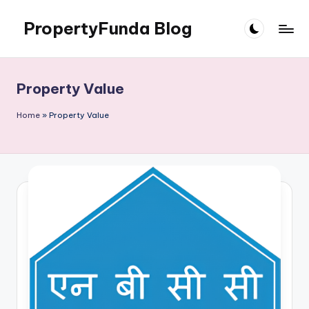
PropertyFunda Blog
Skip
to
Latest
content
Chhattisgarh
Property
Property Value
News
Home
»
Property Value