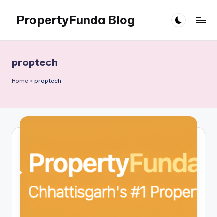
PropertyFunda Blog
Skip
to
Latest
content
Chhattisgarh
Property
proptech
News
Home
»
proptech